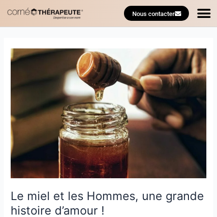
M
Aller
Nous contacter
au
TROUVE
contenu
Le
miel
et
les
Hommes,
une
grande
histoire
d’amour
!
Le miel et les Hommes, une grande
histoire d’amour !