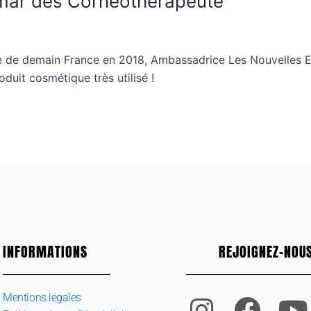
hemar des Cornéothérapeute
ne de demain France en 2018, Ambassadrice Les Nouvelles E
oduit cosmétique très utilisé !
INFORMATIONS
REJOIGNEZ-NOUS
I
F
T
Y
Mentions légales