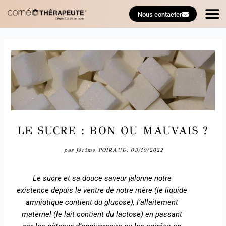
M
Aller
Navigation
Nous contacter
au
des
TROUVE
contenu
articles
LE SUCRE : BON OU MAUVAIS ?
par Jérôme POIRAUD, 03/10/2022
Le sucre et sa douce saveur jalonne notre
existence depuis le ventre de notre mère (le liquide
amniotique contient du glucose), l’allaitement
maternel (le lait contient du lactose) en passant