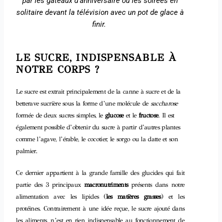
par les gâteaux d’anniversaire ou les soirées en
solitaire devant la télévision avec un pot de glace à
finir.
LE SUCRE, INDISPENSABLE À
NOTRE CORPS ?
Le sucre est extrait principalement de la canne à sucre et de la
betterave sucrière sous la forme d’une molécule de
saccharose
formée de deux sucres simples, le
glucose
et le
fructose
. Il est
également possible d’obtenir du sucre à partir d’autres plantes
comme l’agave, l’érable, le cocotier, le sorgo ou la datte et son
palmier.
Ce dernier appartient à la grande famille des glucides qui fait
partie des 3 principaux
macronutriments
présents dans notre
alimentation avec les lipides (
les matières grasses
) et les
protéines. Contrairement à une idée reçue, le sucre ajouté dans
les aliments, n’est en rien indispensable au fonctionnement de