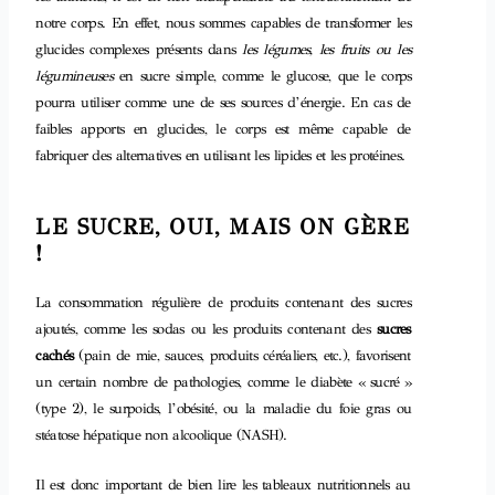
notre corps. En effet, nous sommes capables de transformer les
glucides complexes présents dans
les légumes, les fruits ou les
légumineuses
en sucre simple, comme le glucose, que le corps
pourra utiliser comme une de ses sources d’énergie. En cas de
faibles apports en glucides, le corps est même capable de
fabriquer des alternatives en utilisant les lipides et les protéines.
LE SUCRE, OUI, MAIS ON GÈRE
!
La consommation régulière de produits contenant des sucres
ajoutés, comme les sodas ou les produits contenant des
sucres
cachés
(pain de mie, sauces, produits céréaliers, etc.), favorisent
un certain nombre de pathologies, comme le diabète « sucré »
(type 2), le surpoids, l’obésité, ou la maladie du foie gras ou
stéatose hépatique non alcoolique (NASH).
Il est donc important de bien lire les tableaux nutritionnels au