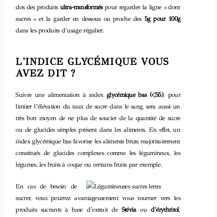
dos des produits
ultra-transformés
pour regarder la ligne « dont
sucres » et la garder en dessous ou proche des
5g pour 100g
dans les produits d’usage régulier.
L'INDICE GLYCÉMIQUE VOUS
AVEZ DIT ?
Suivre une alimentation à index
glycémique bas
(<55)
, pour
limiter l’élévation du taux de sucre dans le sang, sera aussi un
très bon moyen de ne plus de soucier de la quantité de sucre
ou de glucides simples présent dans les aliments. En effet, un
index glycémique bas favorise les aliments bruts majoritairement
constitués de glucides complexes comme les légumineux, les
légumes, les fruits à coque ou certains fruits par exemple.
En cas de besoin de
sucrer, vous pourrez avantageusement vous tourner vers les
produits sucrants à base d’extrait de
Stévia
ou
d’érythritol
,